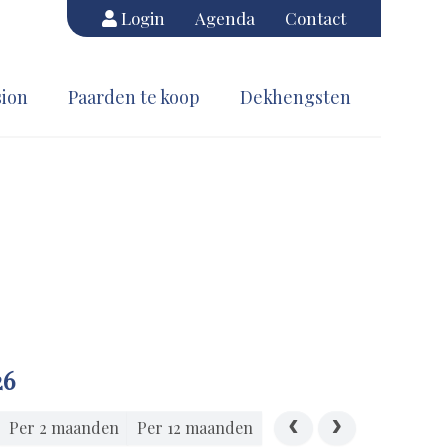
Login
Agenda
Contact
ion
Paarden te koop
Dekhengsten
26
Per 2 maanden
Per 12 maanden