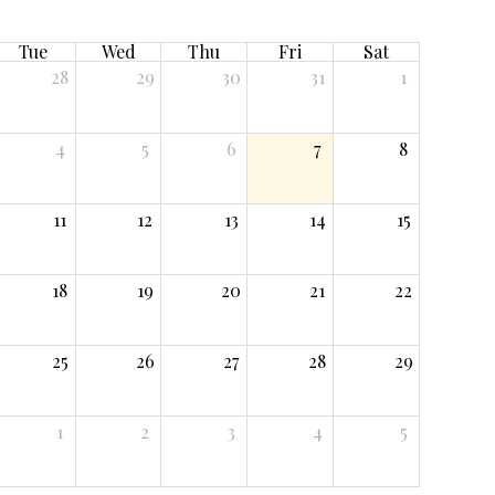
Tue
Wed
Thu
Fri
Sat
28
29
30
31
1
4
5
6
7
8
11
12
13
14
15
18
19
20
21
22
25
26
27
28
29
1
2
3
4
5